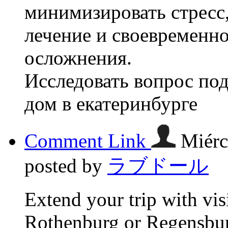
минимизировать стресс
лечение и своевременн
осложнения.
Исследовать вопрос под
дом в екатеринбурге
Comment Link
Miérc
posted by
ラブドール
Extend your trip with visit
Rothenburg or Regensbu