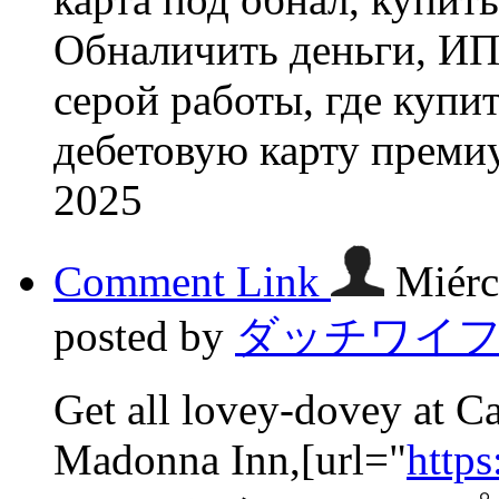
Обналичить деньги, ИП 
серой работы, где купи
дебетовую карту преми
2025
Comment Link
Miérc
posted by
ダッチワイ
Get all lovey-dovey at Ca
Madonna Inn,[url="
http