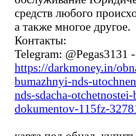
средств любого происх
а также многое другое.
Контакты:
Telegram: @Pegas3131 
https://darkmoney.in/obn
bumazhnyi-nds-utochnenk
nds-sdacha-otchetnostei
dokumentov-115fz-3278
карта под обнал, купит