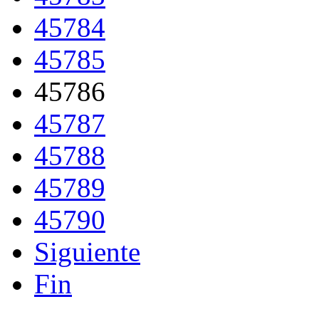
45784
45785
45786
45787
45788
45789
45790
Siguiente
Fin