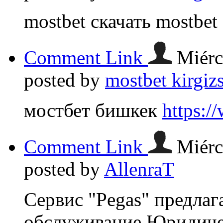
mostbet скачать mostbet 
Comment Link
Miérc
posted by
mostbet kirgi
мостбет бишкек
https:
Comment Link
Miérc
posted by
AllenraT
Сервис "Pegas" предлаг
обслуживание Юридиче