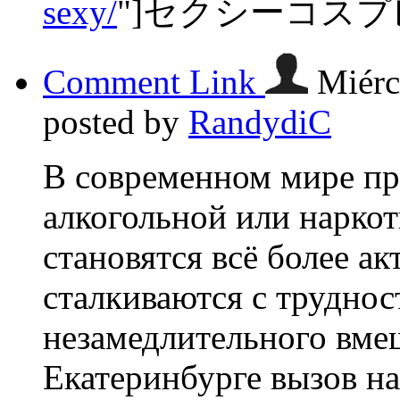
sexy/
"]セクシーコスプレ[
Comment Link
Miérc
posted by
RandydiC
В современном мире пр
алкогольной или нарко
становятся всё более а
сталкиваются с труднос
незамедлительного вме
Екатеринбурге вызов на