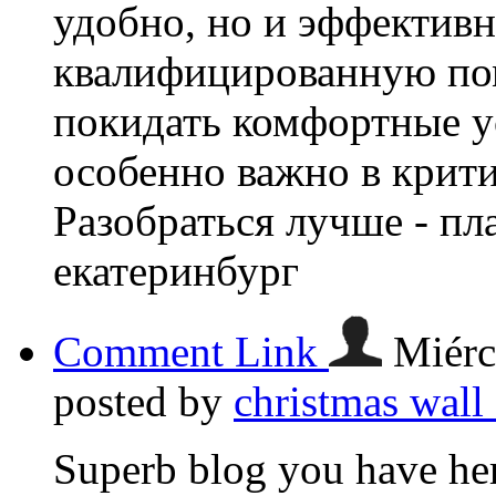
удобно, но и эффектив
квалифицированную по
покидать комфортные ус
особенно важно в крити
Разобраться лучше - пл
екатеринбург
Comment Link
Miérc
posted by
christmas wall 
Superb blog you have her