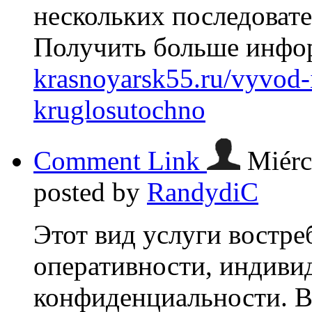
нескольких последовате
Получить больше инфо
krasnoyarsk55.ru/vyvod-
kruglosutochno
Comment Link
Miérc
posted by
RandydiC
Этот вид услуги востре
оперативности, индиви
конфиденциальности. В