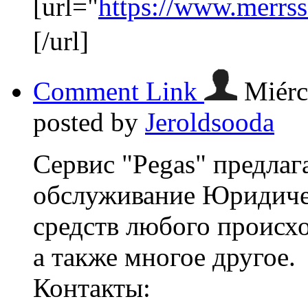
[url="
https://www.merrs
[/url]
Comment Link
Miérc
posted by
Jeroldsooda
Сервис "Pegas" предлаг
обслуживание Юридиче
средств любого происх
а также многое другое.
Контакты: