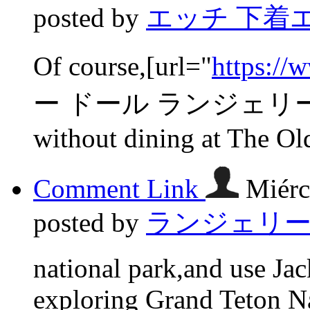
posted by
エッチ 下着
Of course,[url="
https://
ー ドール ランジェリー[/url]
without dining at The Ol
Comment Link
Miérc
posted by
ランジェリー 
national park,and use Jac
exploring Grand Teton Na