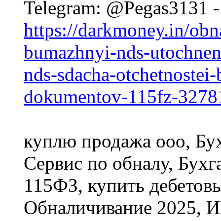
Telegram: @Pegas3131 
https://darkmoney.in/obn
bumazhnyi-nds-utochnenk
nds-sdacha-otchetnostei
dokumentov-115fz-3278
куплю продажа ооо, Бух
Сервис по обналу, Бухг
115ФЗ, купить дебетовы
Обналичивание 2025, И