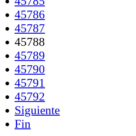
45785
45786
45787
45788
45789
45790
45791
45792
Siguiente
Fin