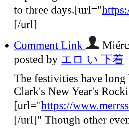
to three days.[url="
https
[/url]
Comment Link
Miérc
posted by
エロ い 下着
The festivities have lon
Clark's New Year's Rocki
[url="
https://www.merrs
[/url]" Though other even