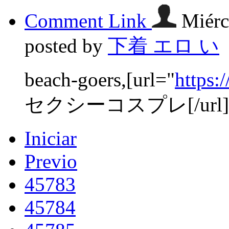
Comment Link
Miérc
posted by
下着 エロ い
beach-goers,[url="
https:
セクシーコスプレ[/url]and
Iniciar
Previo
45783
45784