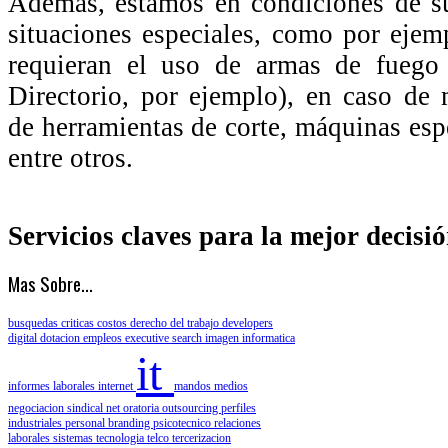
Además, estamos en condiciones de s
situaciones especiales, como por ejem
requieran el uso de armas de fuego 
Directorio, por ejemplo), en caso de 
de herramientas de corte, máquinas esp
entre otros.
Servicios claves para la mejor decisi
Mas Sobre...
busquedas criticas
costos
derecho del trabajo
developers
digital
dotacion
empleos
executive search
imagen
informatica
it
informes laborales
internet
mandos medios
negociacion sindical
net
oratoria
outsourcing
perfiles
industriales
personal branding
psicotecnico
relaciones
laborales
sistemas
tecnologia
telco
tercerizacion