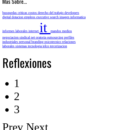
Mas Sobre...
busquedas criticas
costos
derecho del trabajo
developers
digital
dotacion
empleos
executive search
imagen
informatica
it
informes laborales
internet
mandos medios
negociacion sindical
net
oratoria
outsourcing
perfiles
industriales
personal branding
psicotecnico
relaciones
laborales
sistemas
tecnologia
telco
tercerizacion
Reflexiones
1
2
3
Prev
Next